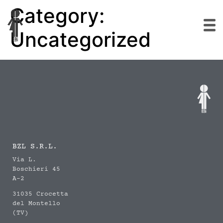
Category:
Uncategorized
BZL S.R.L.
Via L.
Boschieri 45
A-2
31035 Crocetta
del Montello
(TV)