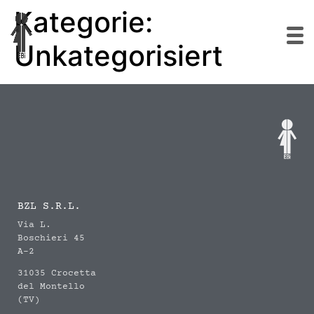
Kategorie:
Unkategorisiert
BZL S.R.L.
Via L.
Boschieri 45
A-2
31035 Crocetta
del Montello
(TV)