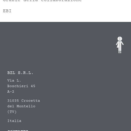
EBI
BZL S.R.L.
Via L.
Boschieri 45
A-2
31035 Crocetta
del Montello
(TV)
Italia