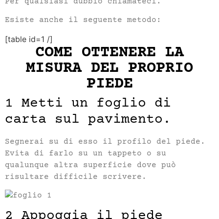
Per qualsiasi dubbio chiamateci.
Esiste anche il seguente metodo:
[table id=1 /]
COME OTTENERE LA
MISURA DEL PROPRIO
PIEDE
1 Metti un foglio di
carta sul pavimento.
Segnerai su di esso il profilo del piede.
Evita di farlo su un tappeto o su
qualunque altra superficie dove può
risultare difficile scrivere.
2 Appoggia il piede