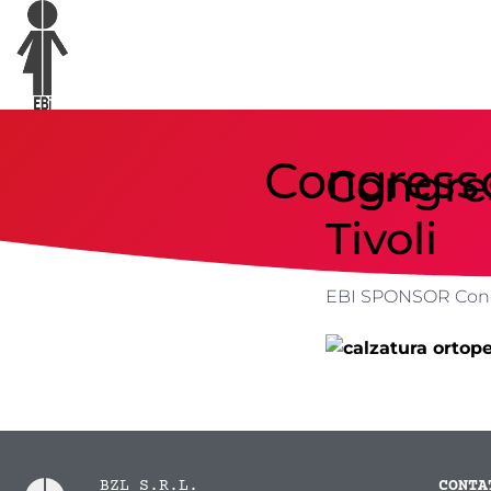
Congresso
Congre
Tivoli
EBI SPONSOR Congr
BZL S.R.L.
CONTA