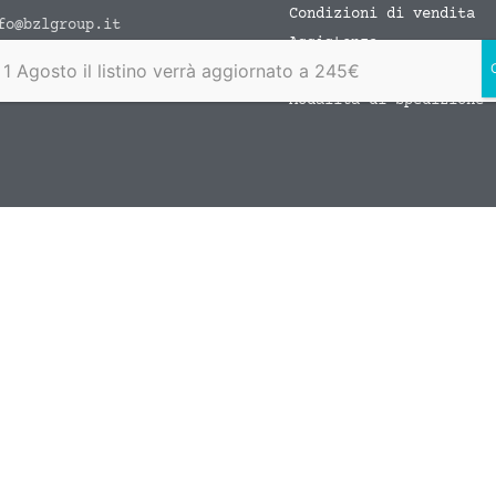
Condizioni di vendita
fo@bzlgroup.it
Assistenza
9 344 2460757
 1 Agosto il listino verrà aggiornato a 245€
Pagamento sicuro
Modalità di spedizione