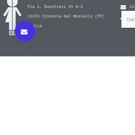
Via L. Boschieri 45 A-2
in
31035 Crocetta del Montello (TV)
+3
Dal
Italia