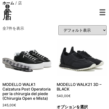
ホーム
/ 店
店
全7件を表示
MODELLO WALK1
MODELLO WALK21 3D –
Calzatura Post Operatoria
BLACK
per la chirurgia del piede
540,00
€
(Chirurgia Open e Mista)
245,00
€
オプションを選択