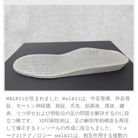
WALK21が生まれました Walk21は、中足骨痛、外反母
趾、モートン神経腫、槌趾、爪先、筋膜炎、踵炎、腱
炎、うつ伏せおよび仰臥位の足の問題を解決するのに役
立つ靴です。 3D印刷技術は、足の解剖学的構造を再現
して修正するインソールの作成に役立ちました。 ウォ
ーク21テクノロジー walk21は、相互作用する複数の