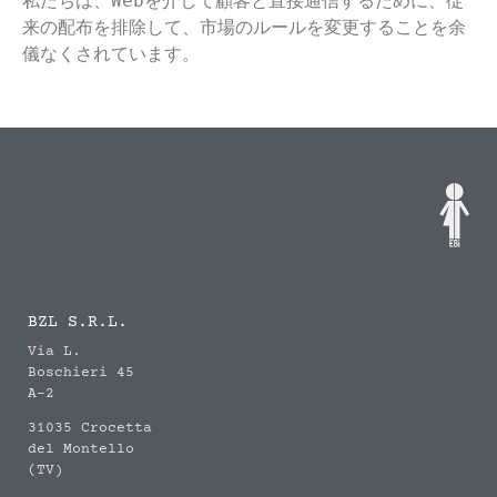
私たちは、Webを介して顧客と直接通信するために、従
来の配布を排除して、市場のルールを変更することを余
儀なくされています。
BZL S.R.L.
Via L.
Boschieri 45
A-2
31035 Crocetta
del Montello
(TV)