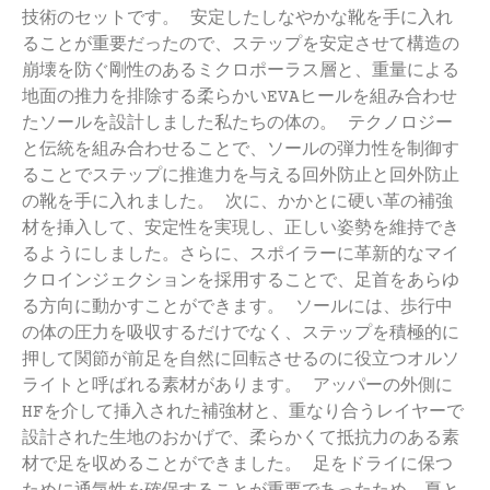
技術のセットです。 安定したしなやかな靴を手に入れ
ることが重要だったので、ステップを安定させて構造の
崩壊を防ぐ剛性のあるミクロポーラス層と、重量による
地面の推力を排除する柔らかいEVAヒールを組み合わせ
たソールを設計しました私たちの体の。 テクノロジー
と伝統を組み合わせることで、ソールの弾力性を制御す
ることでステップに推進力を与える回外防止と回外防止
の靴を手に入れました。 次に、かかとに硬い革の補強
材を挿入して、安定性を実現し、正しい姿勢を維持でき
るようにしました。さらに、スポイラーに革新的なマイ
クロインジェクションを採用することで、足首をあらゆ
る方向に動かすことができます。 ソールには、歩行中
の体の圧力を吸収するだけでなく、ステップを積極的に
押して関節が前足を自然に回転させるのに役立つオルソ
ライトと呼ばれる素材があります。 アッパーの外側に
HFを介して挿入された補強材と、重なり合うレイヤーで
設計された生地のおかげで、柔らかくて抵抗力のある素
材で足を収めることができました。 足をドライに保つ